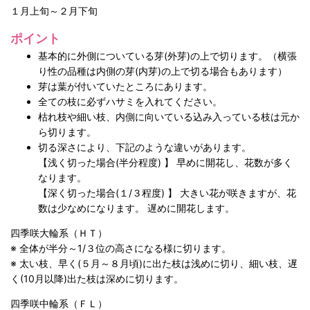
１月上旬～２月下旬
ポイント
基本的に外側についている芽(外芽)の上で切ります。（横張
り性の品種は内側の芽(内芽)の上で切る場合もあります）
芽は葉が付いていたところにあります。
全ての枝に必ずハサミを入れてください。
枯れ枝や細い枝、内側に向いている込み入っている枝は元か
ら切ります。
切る深さにより、下記のような違いがあります。
【浅く切った場合(半分程度) 】 早めに開花し、花数が多く
なります。
【深く切った場合(１/３程度) 】 大きい花が咲きますが、花
数は少なめになります。 遅めに開花します。
四季咲大輪系（ＨＴ）
※ 全体が半分～1/３位の高さになる様に切ります。
※ 太い枝、早く(５月～８月頃)に出た枝は浅めに切り、細い枝、遅
く(10月以降)出た枝は深めに切ります。
四季咲中輪系（ＦＬ）