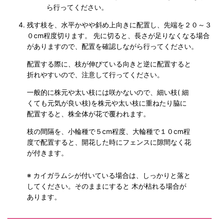
ら行ってください。
残す枝を、水平かやや斜め上向きに配置し、先端を２０～３
０cm程度切ります。 先に切ると、長さが足りなくなる場合
がありますので、配置を確認しながら行ってください。
配置する際に、枝が伸びている向きと逆に配置すると
折れやすいので、注意して行ってください。
一般的に株元や太い枝には咲かないので、細い枝( 細
くても元気が良い枝)を株元や太い枝に重ねたり脇に
配置すると、株全体が花で覆われます。
枝の間隔を、小輪種で５cm程度、大輪種で１０cm程
度で配置すると、開花した時にフェンスに隙間なく花
が付きます。
※ カイガラムシが付いている場合は、しっかりと落と
してください。そのままにすると 木が枯れる場合が
あります。