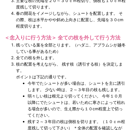
主要な枝の先端を２０～３０ｃｍ程切り、側枝も１０ｃｍ程
度残して切ります。
春の開花をイメージしながら、シュートを配置します。 そ
の際、枝は水平かやや斜め上向きに配置し、先端を３０cm
程度切ります。
＜念入りに行う方法＞ 全ての枝を外して行う方法
残っている葉を全部とります。（ハダニ、アブラムシが越冬
している事があるため）
全ての枝を外します。
枝の配置を考えながら、 残す枝（誘引する枝）を決定しま
す。
ポイントは下記の通りです。
今年でたシュートが多い場合は、シュートを主に誘引
します。 少ない時は、２～３年目の枝も残します。
弱々しい枝は根元より切ってください。 今年１０月
以降にでたシュートは、若いために寒さによって枯れ
る場合が多いので、生え際から１０cm程度上で切っ
てください。
残す２～３年目の枝は側枝を切ります。（１０ｃｍ程
度残して切って下さい） ＊全体の配置を確認しなが