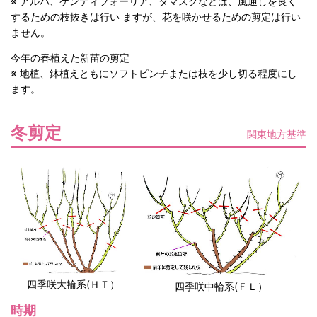
※ アルバ、ケンティフォーリア、ダマスクなどは、風通しを良く
するための枝抜きは行い ますが、花を咲かせるための剪定は行い
ません。
今年の春植えた新苗の剪定
※ 地植、鉢植えともにソフトピンチまたは枝を少し切る程度にし
ます。
冬剪定
関東地方基準
四季咲大輪系(ＨＴ）
四季咲中輪系(ＦＬ）
時期