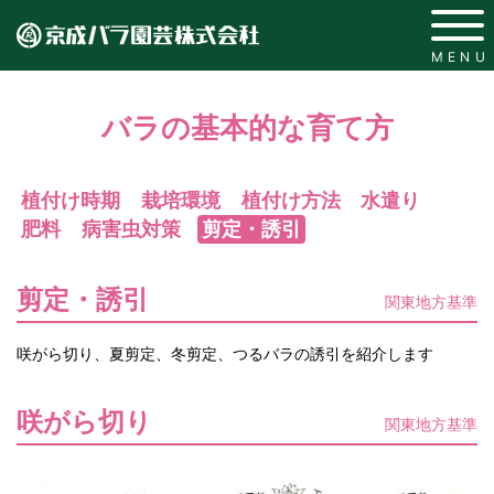
MENU
バラの基本的な育て方
植付け時期
栽培環境
植付け方法
水遣り
肥料
病害虫対策
剪定・誘引
剪定・誘引
関東地方基準
咲がら切り、夏剪定、冬剪定、つるバラの誘引を紹介します
咲がら切り
関東地方基準