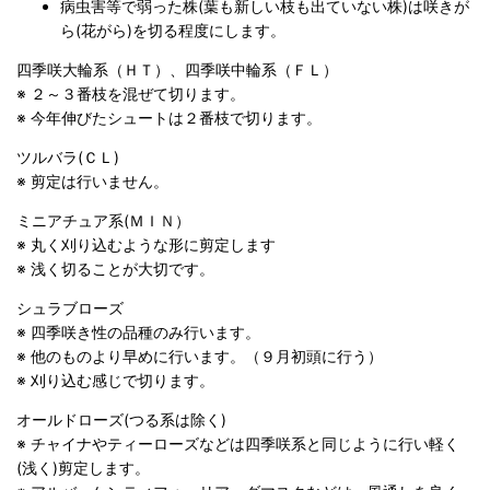
病虫害等で弱った株(葉も新しい枝も出ていない株)は咲きが
ら(花がら)を切る程度にします。
四季咲大輪系（ＨＴ）、四季咲中輪系（ＦＬ）
※ ２～３番枝を混ぜて切ります。
※ 今年伸びたシュートは２番枝で切ります。
ツルバラ(ＣＬ)
※ 剪定は行いません。
ミニアチュア系(ＭＩＮ）
※ 丸く刈り込むような形に剪定します
※ 浅く切ることが大切です。
シュラブローズ
※ 四季咲き性の品種のみ行います。
※ 他のものより早めに行います。（９月初頭に行う）
※ 刈り込む感じで切ります。
オールドローズ(つる系は除く)
※ チャイナやティーローズなどは四季咲系と同じように行い軽く
(浅く)剪定します。