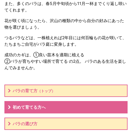
また、多くのバラは、春5月中旬頃から11月一杯までくり返し咲い
てくれます。
花が咲く頃になったら、沢山の種類の中から自分の好みにあった
物を選びましょう。
つるバラなどは、一株植えれば2年目には何百輪もの花が咲いて、
たちまちご自宅がバラ庭に変身します。
成功のカギは、
①良い苗木を適期に植える
②バラが育ちやすい場所で育てる
の2点。
バラのある生活を楽し
んでみませんか。
バラの育て方
（トップ）
初めて育てる方へ
バラの選び方