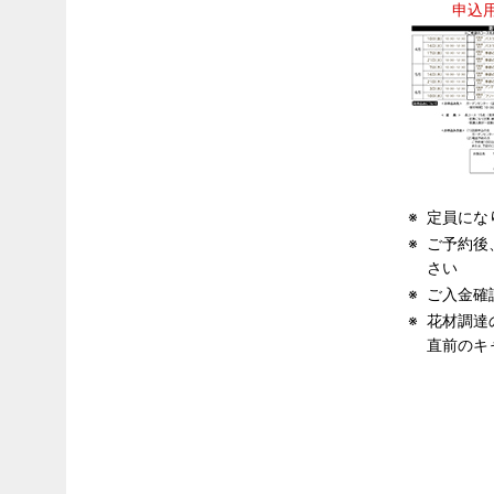
申込
定員にな
ご予約後
さい
ご入金確
花材調達
直前のキ