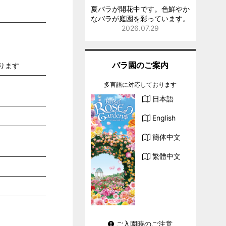
夏バラが開花中です。色鮮やか
なバラが庭園を彩っています。
2026.07.29
バラ園のご案内
なります
多言語に対応しております
日本語
English
簡体中文
繁體中文
ご入園時のご注意