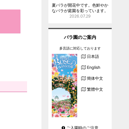
夏バラが開花中です。色鮮やか
なバラが庭園を彩っています。
2026.07.29
バラ園のご案内
多言語に対応しております
日本語
English
簡体中文
繁體中文
ご入園時のご注意