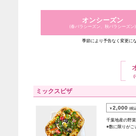
オン
シーズン
(春バラシーズン、秋バラシーズン)
季節により予告なく変更に
ミックスピザ
2,000
￥
(税
千葉地産の野菜
※数に限りがご