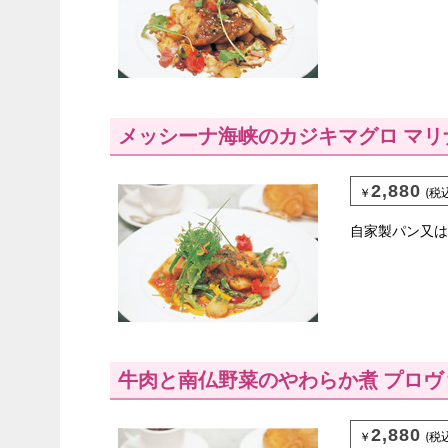
メッシーナ海峡のカジキマグロ マリ
2,880
￥
(税
自家製パン又は
牛肉と南仏野菜のやわらか煮 プロヴ
2,880
￥
(税