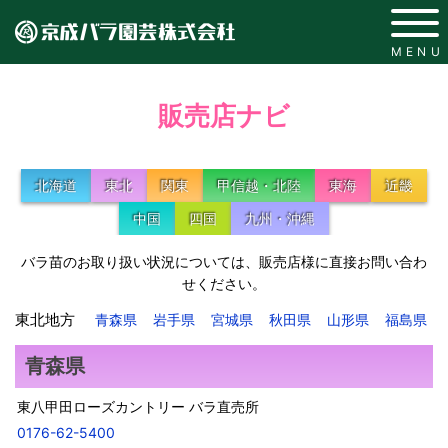
MENU
販売店ナビ
北海道
東北
関東
甲信越・北陸
東海
近畿
中国
四国
九州・沖縄
バラ苗のお取り扱い状況については、販売店様に直接お問い合わ
せください。
東北地方
青森県
岩手県
宮城県
秋田県
山形県
福島県
青森県
東八甲田ローズカントリー バラ直売所
0176-62-5400