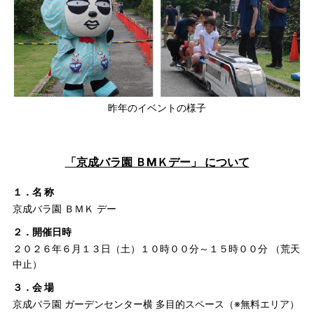
昨年のイベントの様子
「京成バラ園 ＢМＫデー」 について
１．名 称
京成バラ園 ＢＭＫ デー
２．開催日時
２０２６年６月１３日（土）１０時００分～１５時００分 （荒天
中止）
３．会 場
京成バラ園 ガーデンセンター横 多目的スペース（※無料エリア）