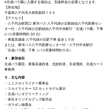
※京成バラ園に入園する場合は、別途料金が必要となります。
【所在地】
千葉県八千代市大和田新田７５５
【アクセス】
・八千代台駅西口 東洋バス 八千代緑が丘駅経由八千代医療セン
ター行・八千代緑が丘駅経由八千代中央駅行「京成バラ園」下車
(バス所要時間約 30 分)
・東葉高速線 八千代緑が丘駅下車 徒歩１５分
または、東洋バス八千代医療センター行・八千代中央駅行
「京成バラ園」下車（バス所要時間約５分）
４．参加会社
京成バラ園芸、東葉高速鉄道、北総鉄道、京成電鉄、京成カード
事務局
５．主な内容
・ミニスカイライナー乗車会
・スカイライナー 1/2 カットモデル展示
・京成パンダグリーティング
・各社オリジナルグッズ販売会
・ガラポン抽選会