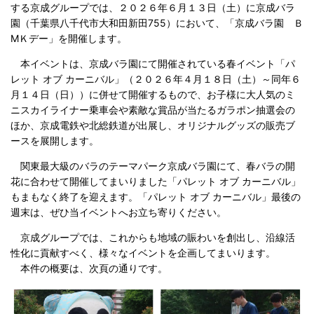
する京成グループでは、２０２６年６月１３日（土）に京成バラ
園（千葉県八千代市大和田新田755）において、「京成バラ園 Ｂ
МＫデー」を開催します。
本イベントは、京成バラ園にて開催されている春イベント「パ
レット オブ カーニバル」（２０２６年４月１８日（土）～同年６
月１４日（日））に併せて開催するもので、お子様に大人気のミ
ニスカイライナー乗車会や素敵な賞品が当たるガラポン抽選会の
ほか、京成電鉄や北総鉄道が出展し、オリジナルグッズの販売ブ
ースを展開します。
関東最大級のバラのテーマパーク京成バラ園にて、春バラの開
花に合わせて開催してまいりました「パレット オブ カーニバル」
もまもなく終了を迎えます。「パレット オブ カーニバル」最後の
週末は、ぜひ当イベントへお立ち寄りください。
京成グループでは、これからも地域の賑わいを創出し、沿線活
性化に貢献すべく、様々なイベントを企画してまいります。
本件の概要は、次頁の通りです。