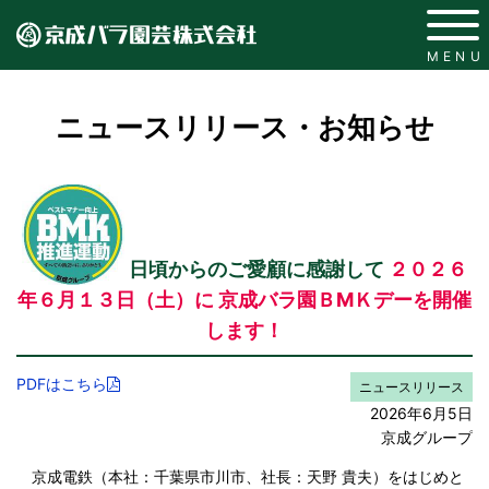
MENU
ニュースリリース・お知らせ
日頃からのご愛顧に感謝して
２０２６
年６月１３日（土）に
京成バラ園ＢМＫデーを開催
します！
PDFはこちら
ニュースリリース
2026年6月5日
京成グループ
京成電鉄（本社：千葉県市川市、社長：天野 貴夫）をはじめと